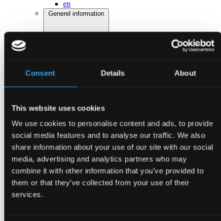
en
Generel information
Consent
Details
About
This website uses cookies
Tilbage
FAQ
We use cookies to personalise content and ads, to provide
Praktisk information
Gå til Generel information
social media features and to analyse our traffic. We also
Om Bogforum
share information about your use of our site with our social
Bliv Udstiller
media, advertising and analytics partners who may
Presse
Kontakt
combine it with other information that you’ve provided to
da
them or that they’ve collected from your use of their
en
services.
Gå til Praktisk Information
Om Bogforum
Bliv Udstiller