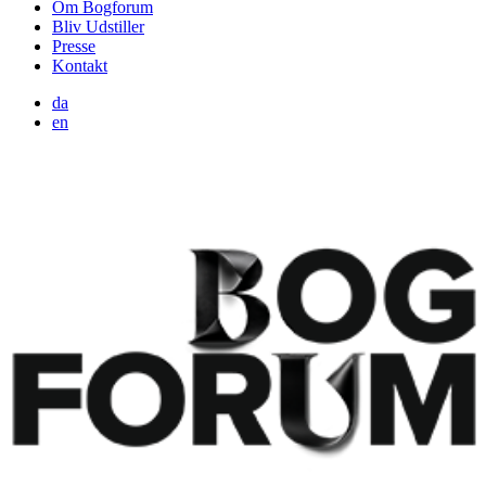
Om Bogforum
Bliv Udstiller
Presse
Kontakt
da
en